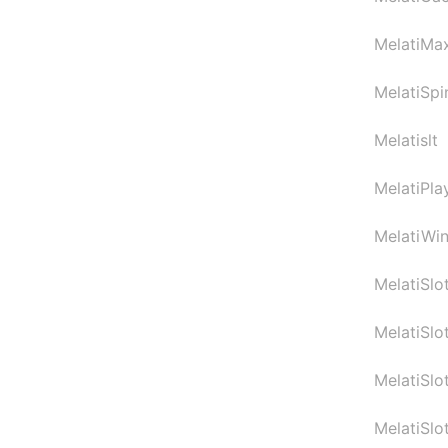
MelatiMa
MelatiSpi
Melatislt
MelatiPla
MelatiWi
MelatiSlo
MelatiSlo
MelatiSlo
MelatiSl