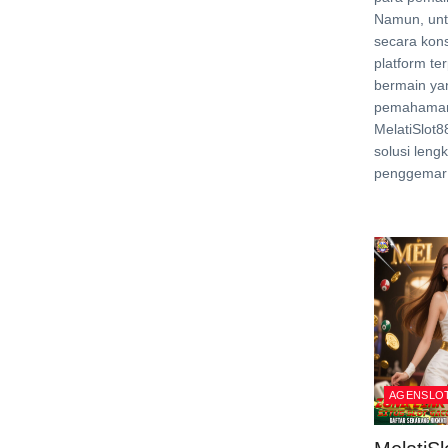
Namun, unt
secara kons
platform te
bermain ya
pemahaman
MelatiSlot8
solusi leng
penggemar
AGENSLOT