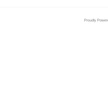
Proudly Powe