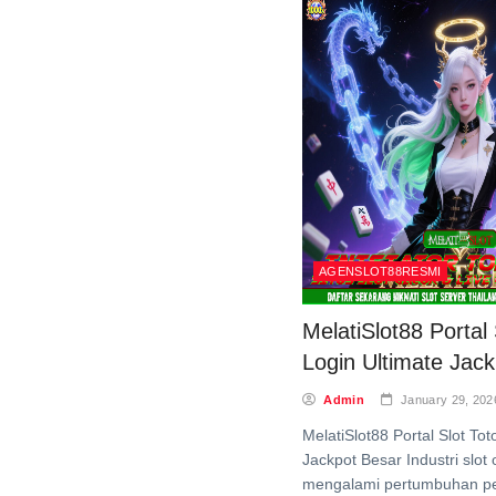
AGENSLOT88RESMI
MelatiSlot88 Portal 
Login Ultimate Jac
Admin
January 29, 202
MelatiSlot88 Portal Slot Tot
Jackpot Besar Industri slot 
mengalami pertumbuhan pes