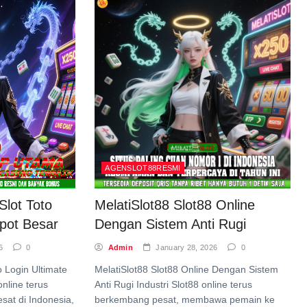
AGENSLOT88RESMI
Slot Toto
MelatiSlot88 Slot88 Online
kpot Besar
Dengan Sistem Anti Rugi
6
0
Admin
January 28, 2026
0
o Login Ultimate
MelatiSlot88 Slot88 Online Dengan Sistem
online terus
Anti Rugi Industri Slot88 online terus
at di Indonesia,
berkembang pesat, membawa pemain ke