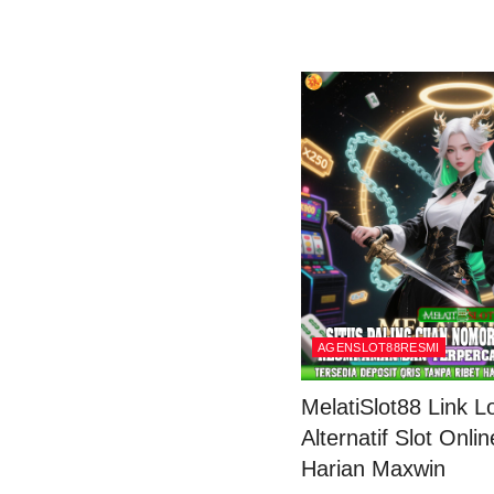
AGENSLOT88RESMI
MelatiSlot88 Link L
Alternatif Slot Onli
Harian Maxwin