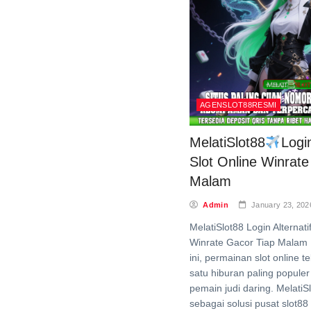
AGENSLOT88RESMI
MelatiSlot88
Login
Slot Online Winrate
Malam
Admin
January 23, 202
MelatiSlot88 Login Alternati
Winrate Gacor Tiap Malam Di
ini, permainan slot online t
satu hiburan paling populer
pemain judi daring. MelatiS
sebagai solusi pusat slot88