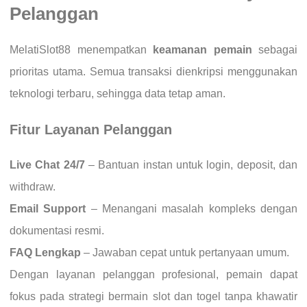
Pelanggan
MelatiSlot88 menempatkan
keamanan pemain
sebagai
prioritas utama. Semua transaksi dienkripsi menggunakan
teknologi terbaru, sehingga data tetap aman.
Fitur Layanan Pelanggan
Live Chat 24/7
– Bantuan instan untuk login, deposit, dan
withdraw.
Email Support
– Menangani masalah kompleks dengan
dokumentasi resmi.
FAQ Lengkap
– Jawaban cepat untuk pertanyaan umum.
Dengan layanan pelanggan profesional, pemain dapat
fokus pada strategi bermain slot dan togel tanpa khawatir