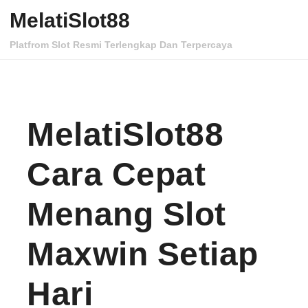
Skip to content
MelatiSlot88
Platfrom Slot Resmi Terlengkap Dan Terpercaya
MelatiSlot88
Cara Cepat
Menang Slot
Maxwin Setiap
Hari