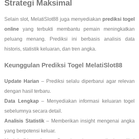
Strategi Maksimal
Selain slot, MelatiSlot88 juga menyediakan
prediksi togel
online
yang terbukti membantu pemain meningkatkan
peluang menang. Prediksi ini berbasis analisis data
historis, statistik keluaran, dan tren angka.
Keunggulan Prediksi Togel MelatiSlot88
Update Harian
– Prediksi selalu diperbarui agar relevan
dengan hasil terbaru.
Data Lengkap
– Menyediakan informasi keluaran togel
sebelumnya secara detail.
Analisis Statistik
– Memberikan insight mengenai angka
yang berpotensi keluar.