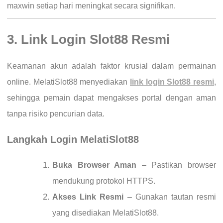
maxwin setiap hari meningkat secara signifikan.
3. Link Login Slot88 Resmi
Keamanan akun adalah faktor krusial dalam permainan
online. MelatiSlot88 menyediakan
link login Slot88 resmi
,
sehingga pemain dapat mengakses portal dengan aman
tanpa risiko pencurian data.
Langkah Login MelatiSlot88
Buka Browser Aman
– Pastikan browser
mendukung protokol HTTPS.
Akses Link Resmi
– Gunakan tautan resmi
yang disediakan MelatiSlot88.