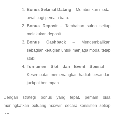
Bonus Selamat Datang
– Memberikan modal
awal bagi pemain baru.
Bonus Deposit
– Tambahan saldo setiap
melakukan deposit.
Bonus Cashback
– Mengembalikan
sebagian kerugian untuk menjaga modal tetap
stabil.
Turnamen Slot dan Event Spesial
–
Kesempatan memenangkan hadiah besar dan
jackpot berlimpah.
Dengan strategi bonus yang tepat, pemain bisa
meningkatkan peluang maxwin secara konsisten setiap
hari.