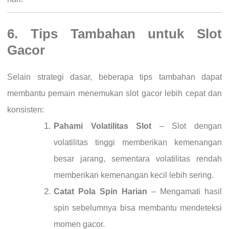
6. Tips Tambahan untuk Slot
Gacor
Selain strategi dasar, beberapa tips tambahan dapat
membantu pemain menemukan slot gacor lebih cepat dan
konsisten:
Pahami Volatilitas Slot
– Slot dengan
volatilitas tinggi memberikan kemenangan
besar jarang, sementara volatilitas rendah
memberikan kemenangan kecil lebih sering.
Catat Pola Spin Harian
– Mengamati hasil
spin sebelumnya bisa membantu mendeteksi
momen gacor.