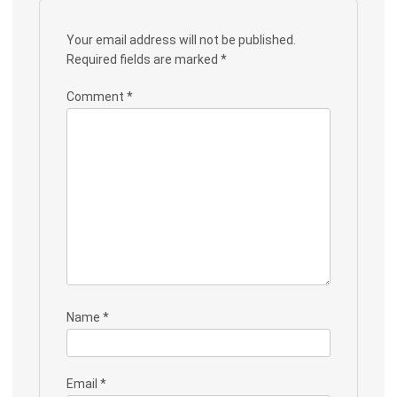
Your email address will not be published.
Required fields are marked
*
Comment
*
Name
*
Email
*