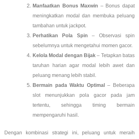
Manfaatkan Bonus Maxwin
– Bonus dapat
meningkatkan modal dan membuka peluang
tambahan untuk jackpot.
Perhatikan Pola Spin
– Observasi spin
sebelumnya untuk mengetahui momen gacor.
Kelola Modal dengan Bijak
– Tetapkan batas
taruhan harian agar modal lebih awet dan
peluang menang lebih stabil.
Bermain pada Waktu Optimal
– Beberapa
slot menunjukkan pola gacor pada jam
tertentu, sehingga timing bermain
mempengaruhi hasil.
Dengan kombinasi strategi ini, peluang untuk meraih