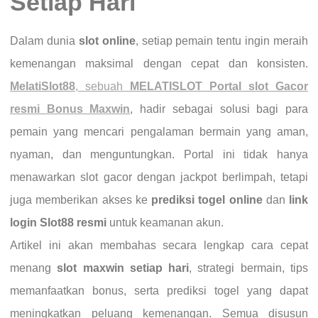
Setiap Hari
Dalam dunia
slot online
, setiap pemain tentu ingin meraih
kemenangan maksimal dengan cepat dan konsisten.
MelatiSlot88
, sebuah
MELATISLOT Portal slot Gacor
resmi Bonus Maxwin
, hadir sebagai solusi bagi para
pemain yang mencari pengalaman bermain yang aman,
nyaman, dan menguntungkan. Portal ini tidak hanya
menawarkan slot gacor dengan jackpot berlimpah, tetapi
juga memberikan akses ke
prediksi togel online
dan
link
login Slot88 resmi
untuk keamanan akun.
Artikel ini akan membahas secara lengkap cara cepat
menang
slot maxwin setiap hari
, strategi bermain, tips
memanfaatkan bonus, serta prediksi togel yang dapat
meningkatkan peluang kemenangan. Semua disusun