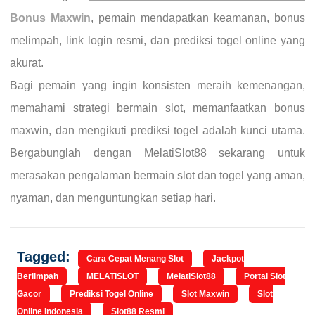
Bonus Maxwin
, pemain mendapatkan keamanan, bonus
melimpah, link login resmi, dan prediksi togel online yang
akurat.
Bagi pemain yang ingin konsisten meraih kemenangan,
memahami strategi bermain slot, memanfaatkan bonus
maxwin, dan mengikuti prediksi togel adalah kunci utama.
Bergabunglah dengan MelatiSlot88 sekarang untuk
merasakan pengalaman bermain slot dan togel yang aman,
nyaman, dan menguntungkan setiap hari.
Tagged:
Cara Cepat Menang Slot
Jackpot
Berlimpah
MELATISLOT
MelatiSlot88
Portal Slot
Gacor
Prediksi Togel Online
Slot Maxwin
Slot
Online Indonesia
Slot88 Resmi