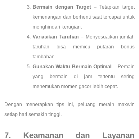
Bermain dengan Target
– Tetapkan target
kemenangan dan berhenti saat tercapai untuk
menghindari kerugian.
Variasikan Taruhan
– Menyesuaikan jumlah
taruhan bisa memicu putaran bonus
tambahan.
Gunakan Waktu Bermain Optimal
– Pemain
yang bermain di jam tertentu sering
menemukan momen gacor lebih cepat.
Dengan menerapkan tips ini, peluang meraih maxwin
setiap hari semakin tinggi.
7. Keamanan dan Layanan