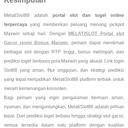
Kesimpulan
MelatiSlot88 adalah
portal slot dan togel online
terpercaya
yang memberikan peluang menang jackpot
Maxwin setiap hari. Dengan
MELATISLOT Portal slot
Gacor resmi Bonus Maxwin
, pemain dapat menikmati
berbagai slot dengan RTP tinggi, bonus melimpah, dan
prediksi togel berbasis pola Maxwin yang akurat. Link login
Slot88 yang aman, fitur unggulan, dan strategi prediksi
yang tepat menjadikan MelatiSlot88 platform terbaik untuk
meraih kemenangan konsisten.
Bagi pemain yang ingin pengalaman bermain aman,
nyaman, dan menguntungkan, MelatiSlot88 adalah pilihan
tepat. Dari prediksi togel terbaru hingga strategi slot gacor,
semua tersedia dalam satu platform dengan kualitas