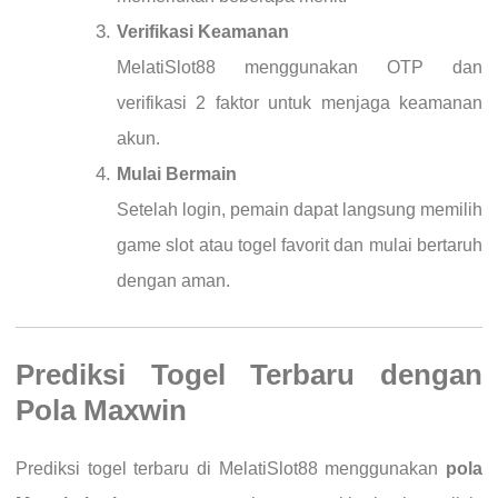
Verifikasi Keamanan
MelatiSlot88 menggunakan OTP dan
verifikasi 2 faktor untuk menjaga keamanan
akun.
Mulai Bermain
Setelah login, pemain dapat langsung memilih
game slot atau togel favorit dan mulai bertaruh
dengan aman.
Prediksi Togel Terbaru dengan
Pola Maxwin
Prediksi togel terbaru di MelatiSlot88 menggunakan
pola