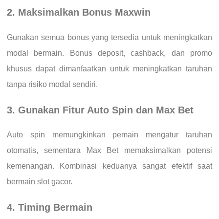
2. Maksimalkan Bonus Maxwin
Gunakan semua bonus yang tersedia untuk meningkatkan
modal bermain. Bonus deposit, cashback, dan promo
khusus dapat dimanfaatkan untuk meningkatkan taruhan
tanpa risiko modal sendiri.
3. Gunakan Fitur Auto Spin dan Max Bet
Auto spin memungkinkan pemain mengatur taruhan
otomatis, sementara Max Bet memaksimalkan potensi
kemenangan. Kombinasi keduanya sangat efektif saat
bermain slot gacor.
4. Timing Bermain