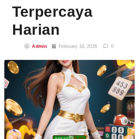
Terpercaya
Harian
Admin
February 18, 2026
0