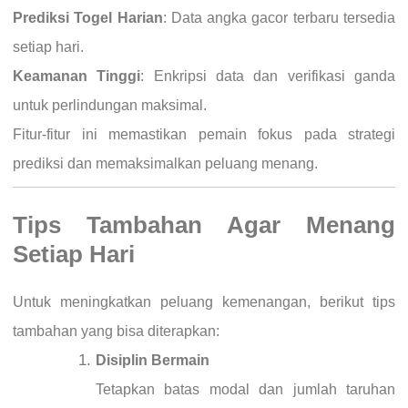
Prediksi Togel Harian
: Data angka gacor terbaru tersedia
setiap hari.
Keamanan Tinggi
: Enkripsi data dan verifikasi ganda
untuk perlindungan maksimal.
Fitur-fitur ini memastikan pemain fokus pada strategi
prediksi dan memaksimalkan peluang menang.
Tips Tambahan Agar Menang
Setiap Hari
Untuk meningkatkan peluang kemenangan, berikut tips
tambahan yang bisa diterapkan:
Disiplin Bermain
Tetapkan batas modal dan jumlah taruhan