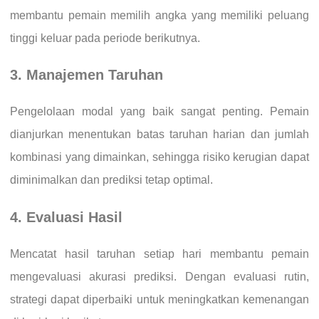
membantu pemain memilih angka yang memiliki peluang
tinggi keluar pada periode berikutnya.
3. Manajemen Taruhan
Pengelolaan modal yang baik sangat penting. Pemain
dianjurkan menentukan batas taruhan harian dan jumlah
kombinasi yang dimainkan, sehingga risiko kerugian dapat
diminimalkan dan prediksi tetap optimal.
4. Evaluasi Hasil
Mencatat hasil taruhan setiap hari membantu pemain
mengevaluasi akurasi prediksi. Dengan evaluasi rutin,
strategi dapat diperbaiki untuk meningkatkan kemenangan