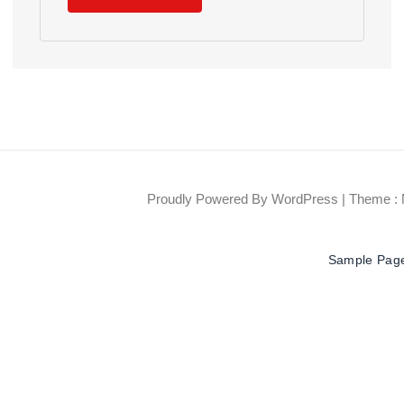
Proudly Powered By WordPress
|
Theme : 
Sample Pag