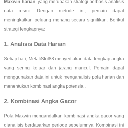
Maxwin harian
, yang merupakan strategi berbasis analisis
data resmi. Dengan metode ini, pemain dapat
meningkatkan peluang menang secara signifikan. Berikut
strategi lengkapnya:
1. Analisis Data Harian
Setiap hari, MelatiSlot88 menyediakan data lengkap angka
yang sering keluar dan jarang muncul. Pemain dapat
menggunakan data ini untuk menganalisis pola harian dan
menentukan kombinasi angka potensial.
2. Kombinasi Angka Gacor
Pola Maxwin mengandalkan kombinasi angka gacor yang
dianalisis berdasarkan periode sebelumnya. Kombinasi ini