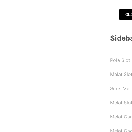
Posts 
OL
Sideba
Pola Slot 
MelatiSlo
Situs Mela
MelatiSlo
MelatiGa
MelatiGa