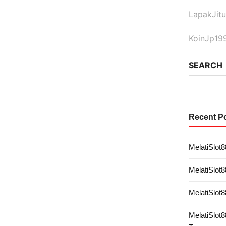
LapakJit
KoinJp19
SEARCH
Recent P
MelatiSlot8
MelatiSlot
MelatiSlot
MelatiSlot