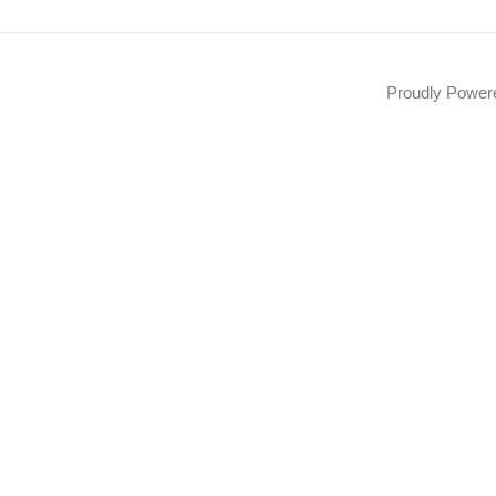
Proudly Powe