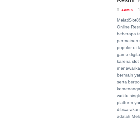
Resmi T
Admin
MelatiSlot8
Online Res
beberapa ta
permainan s
populer di 
game digital
karena slot
menawarka
bermain yan
serta berp
kemenanga
waktu singk
platform ya
dibicarakan
adalah Mela