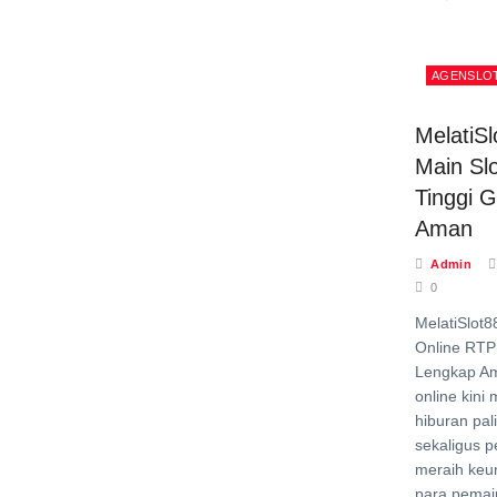
AGENSLOT
MelatiS
Main Sl
Tinggi 
Aman
Admin
0
MelatiSlot8
Online RTP
Lengkap Am
online kini
hiburan pal
sekaligus p
meraih keu
para pemain