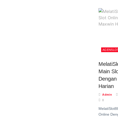
AGENSLOT
MelatiS
Main Slo
Dengan 
Harian
Admin
0
MelatiSlot8
Online Den