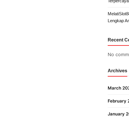
Terpercaya
MelatiSlot
Lengkap A
Recent 
No comme
Archives
March 20
February
January 