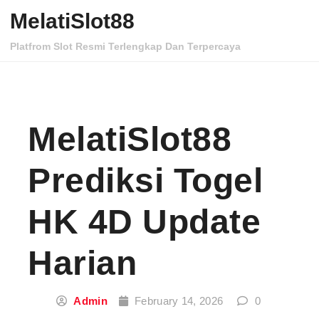
Skip to content
MelatiSlot88
Platfrom Slot Resmi Terlengkap Dan Terpercaya
MelatiSlot88
Prediksi Togel
HK 4D Update
Harian
Admin
February 14, 2026
0