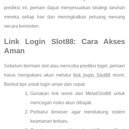
prediksi ini, pemain dapat menyesuaikan strategi taruhan
mereka setiap hari dan meningkatkan peluang menang
secara konsisten.
Link Login Slot88: Cara Akses
Aman
Sebelum bermain slot atau mencoba prediksi togel, pemain
harus mengakses akun melalui
link login Slot88
resmi.
Berikut tips untuk login aman dan cepat:
Gunakan link resmi dari MelatiSlot88 untuk
mencegah risiko akun dibajak.
Perbarui browser agar mendukung sistem
keamanan terbaru.