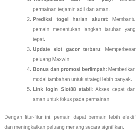
permainan terjamin adil dan aman.
Prediksi togel harian akurat
: Membantu
pemain menentukan langkah taruhan yang
tepat.
Update slot gacor terbaru
: Memperbesar
peluang Maxwin.
Bonus dan promosi berlimpah
: Memberikan
modal tambahan untuk strategi lebih banyak.
Link login Slot88 stabil
: Akses cepat dan
aman untuk fokus pada permainan.
Dengan fitur-fitur ini, pemain dapat bermain lebih efektif
dan meningkatkan peluang menang secara signifikan.