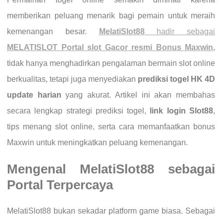
memberikan peluang menarik bagi pemain untuk meraih
kemenangan besar.
MelatiSlot88
hadir sebagai
MELATISLOT Portal slot Gacor resmi Bonus Maxwin
,
tidak hanya menghadirkan pengalaman bermain slot online
berkualitas, tetapi juga menyediakan
prediksi togel HK 4D
update harian
yang akurat. Artikel ini akan membahas
secara lengkap strategi prediksi togel,
link login Slot88
,
tips menang slot online, serta cara memanfaatkan bonus
Maxwin untuk meningkatkan peluang kemenangan.
Mengenal MelatiSlot88 sebagai
Portal Terpercaya
MelatiSlot88 bukan sekadar platform game biasa. Sebagai