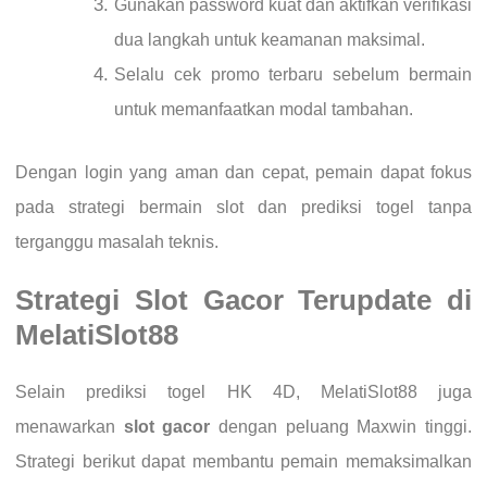
Gunakan password kuat dan aktifkan verifikasi
dua langkah untuk keamanan maksimal.
Selalu cek promo terbaru sebelum bermain
untuk memanfaatkan modal tambahan.
Dengan login yang aman dan cepat, pemain dapat fokus
pada strategi bermain slot dan prediksi togel tanpa
terganggu masalah teknis.
Strategi Slot Gacor Terupdate di
MelatiSlot88
Selain prediksi togel HK 4D, MelatiSlot88 juga
menawarkan
slot gacor
dengan peluang Maxwin tinggi.
Strategi berikut dapat membantu pemain memaksimalkan