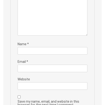
Name
*
Email
*
Website
Save my name, email, and website in this
browser for the next time I comment.