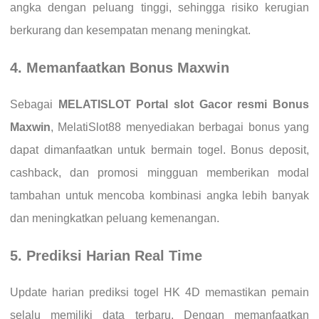
angka dengan peluang tinggi, sehingga risiko kerugian
berkurang dan kesempatan menang meningkat.
4. Memanfaatkan Bonus Maxwin
Sebagai
MELATISLOT Portal slot Gacor resmi Bonus
Maxwin
, MelatiSlot88 menyediakan berbagai bonus yang
dapat dimanfaatkan untuk bermain togel. Bonus deposit,
cashback, dan promosi mingguan memberikan modal
tambahan untuk mencoba kombinasi angka lebih banyak
dan meningkatkan peluang kemenangan.
5. Prediksi Harian Real Time
Update harian prediksi togel HK 4D memastikan pemain
selalu memiliki data terbaru. Dengan memanfaatkan