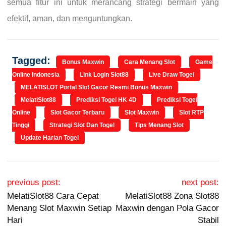
semua fitur ini untuk merancang strategi bermain yang
efektif, aman, dan menguntungkan.
Tagged:
Bonus Maxwin
Cara Menang Slot
Game
Online Indonesia
Link Login Slot88
Live Draw Togel
MELATISLOT Portal Slot Gacor Resmi Bonus Maxwin
MelatiSlot88
Prediksi Togel HK 4D
Prediksi Togel
Online
Slot Gacor Terbaru
Slot Maxwin
Slot RTP
Tinggi
Strategi Slot Dan Togel
Tips Menang Slot
Update Harian Togel
Post navigation
previous post:
next post:
MelatiSlot88 Cara Cepat
MelatiSlot88 Zona Slot88
Menang Slot Maxwin Setiap
Maxwin dengan Pola Gacor
Hari
Stabil