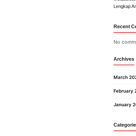
Lengkap A
Recent 
No comme
Archives
March 20
February
January 
Categori