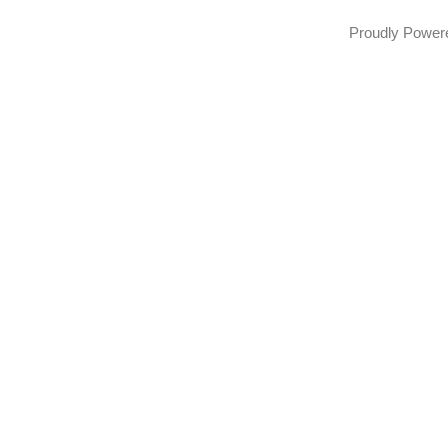
Proudly Powe