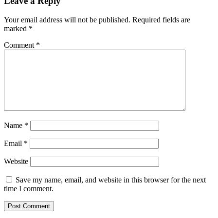
Leave a Reply
Your email address will not be published.
Required fields are
marked
*
Comment
*
Name
*
Email
*
Website
Save my name, email, and website in this browser for the next
time I comment.