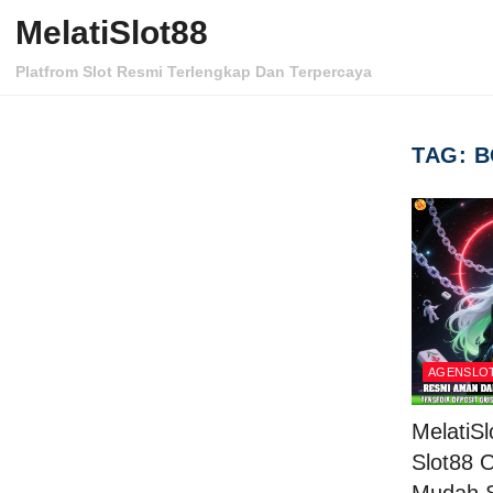
Skip to content
MelatiSlot88
Platfrom Slot Resmi Terlengkap Dan Terpercaya
TAG:
B
AGENSLOT
MelatiSl
Slot88 O