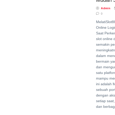
Mudah S
Admin
0
MelatiSlot8
Online Log
Saat Perke
slot online 
semakin pe
meningkatn
dalam menc
bermain ya
dan mengun
satu platfo
mampu men
ini adalah M
sebuah port
dengan aks
setiap saat
dan berbag