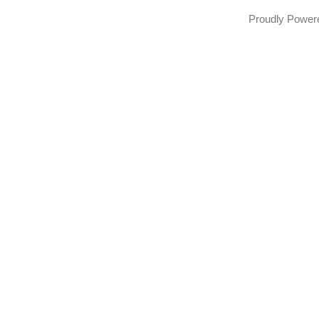
Proudly Powe