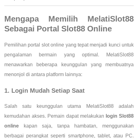
Mengapa Memilih MelatiSlot88
Sebagai Portal Slot88 Online
Pemilihan portal slot online yang tepat menjadi kunci untuk
pengalaman bermain yang optimal. MelatiSlot88
menawarkan beberapa keunggulan yang membuatnya
menonjol di antara platform lainnya:
1. Login Mudah Setiap Saat
Salah satu keunggulan utama MelatiSlot88 adalah
kemudahan akses. Pemain dapat melakukan
login Slot88
online
kapan saja, tanpa hambatan, menggunakan
berbagai perangkat seperti smartphone, tablet, atau PC.