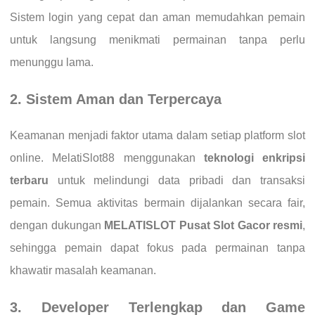
Sistem login yang cepat dan aman memudahkan pemain
untuk langsung menikmati permainan tanpa perlu
menunggu lama.
2. Sistem Aman dan Terpercaya
Keamanan menjadi faktor utama dalam setiap platform slot
online. MelatiSlot88 menggunakan
teknologi enkripsi
terbaru
untuk melindungi data pribadi dan transaksi
pemain. Semua aktivitas bermain dijalankan secara fair,
dengan dukungan
MELATISLOT Pusat Slot Gacor resmi
,
sehingga pemain dapat fokus pada permainan tanpa
khawatir masalah keamanan.
3. Developer Terlengkap dan Game