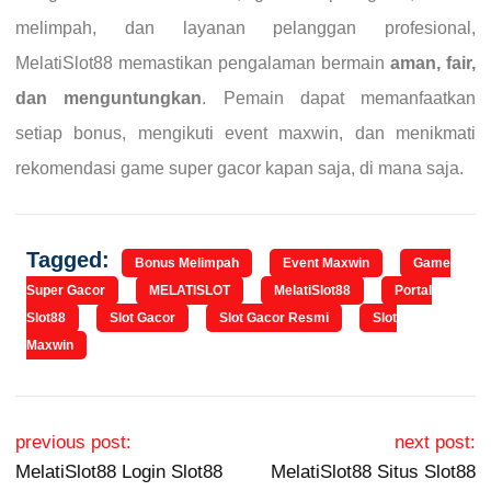
melimpah, dan layanan pelanggan profesional,
MelatiSlot88 memastikan pengalaman bermain
aman, fair,
dan menguntungkan
. Pemain dapat memanfaatkan
setiap bonus, mengikuti event maxwin, dan menikmati
rekomendasi game super gacor kapan saja, di mana saja.
Tagged:
Bonus Melimpah
Event Maxwin
Game
Super Gacor
MELATISLOT
MelatiSlot88
Portal
Slot88
Slot Gacor
Slot Gacor Resmi
Slot
Maxwin
Post navigation
previous post:
next post:
MelatiSlot88 Login Slot88
MelatiSlot88 Situs Slot88