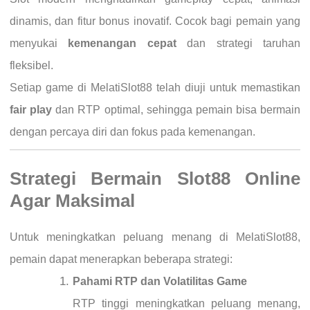
dinamis, dan fitur bonus inovatif. Cocok bagi pemain yang
menyukai
kemenangan cepat
dan strategi taruhan
fleksibel.
Setiap game di MelatiSlot88 telah diuji untuk memastikan
fair play
dan RTP optimal, sehingga pemain bisa bermain
dengan percaya diri dan fokus pada kemenangan.
Strategi Bermain Slot88 Online
Agar Maksimal
Untuk meningkatkan peluang menang di MelatiSlot88,
pemain dapat menerapkan beberapa strategi:
Pahami RTP dan Volatilitas Game
RTP tinggi meningkatkan peluang menang,