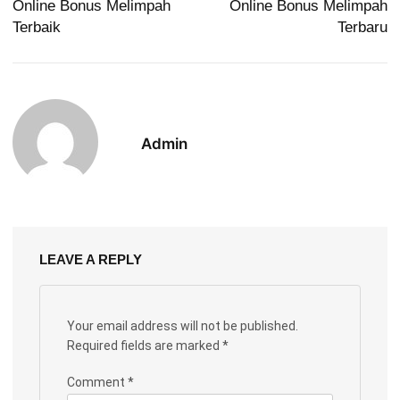
Online Bonus Melimpah
Online Bonus Melimpah
Terbaik
Terbaru
Admin
LEAVE A REPLY
Your email address will not be published.
Required fields are marked
*
Comment
*