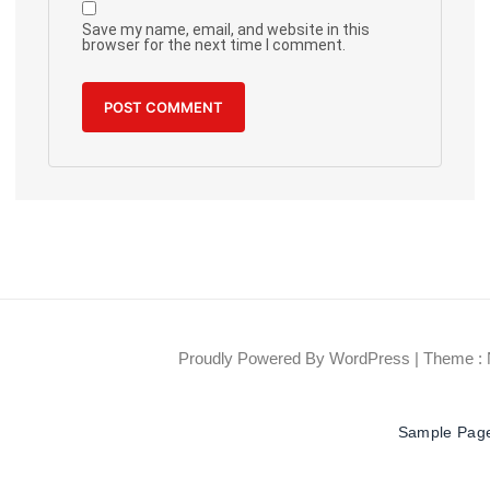
Save my name, email, and website in this
browser for the next time I comment.
Proudly Powered By WordPress
|
Theme : 
Sample Pag