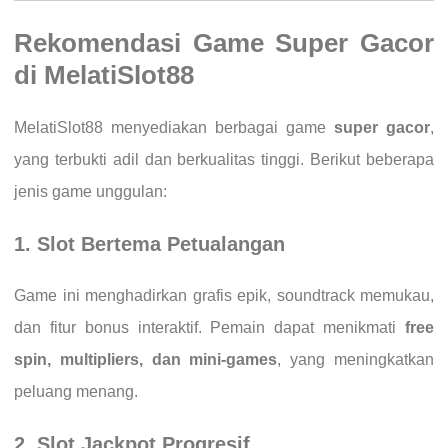
Rekomendasi Game Super Gacor
di MelatiSlot88
MelatiSlot88 menyediakan berbagai game
super gacor
,
yang terbukti adil dan berkualitas tinggi. Berikut beberapa
jenis game unggulan:
1. Slot Bertema Petualangan
Game ini menghadirkan grafis epik, soundtrack memukau,
dan fitur bonus interaktif. Pemain dapat menikmati
free
spin, multipliers, dan mini-games
, yang meningkatkan
peluang menang.
2. Slot Jackpot Progresif