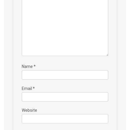
Name
*
Email
*
Website