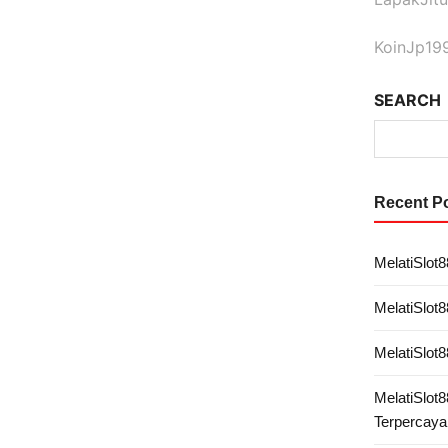
KoinJp19
SEARCH
Recent P
MelatiSlot8
MelatiSlot
MelatiSlot
MelatiSlot
Terpercaya