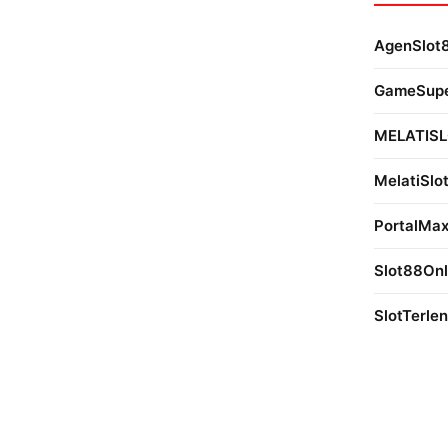
AgenSlot
GameSupe
MELATIS
MelatiSlo
PortalMa
Slot88Onl
SlotTerle