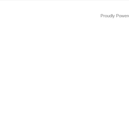
Proudly Powe