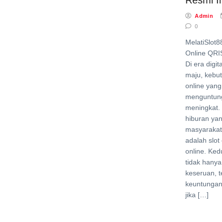
Resmi I
Admin
0
MelatiSlot8
Online QRI
Di era digi
maju, kebu
online yang
menguntung
meningkat. 
hiburan yan
masyarakat 
adalah slot
online. Ked
tidak hany
keseruan, t
keuntungan
jika […]