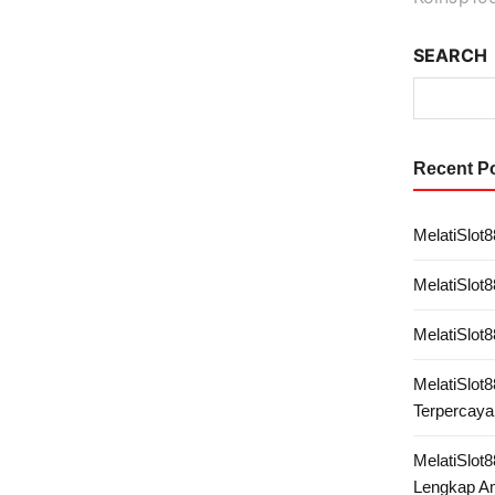
SEARCH
Recent P
MelatiSlot8
MelatiSlot
MelatiSlot
MelatiSlot
Terpercaya
MelatiSlot
Lengkap A