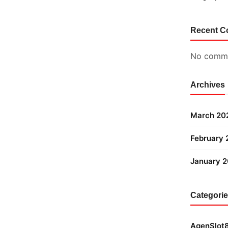
Recent 
No comme
Archives
March 20
February
January 
Categori
AgenSlot