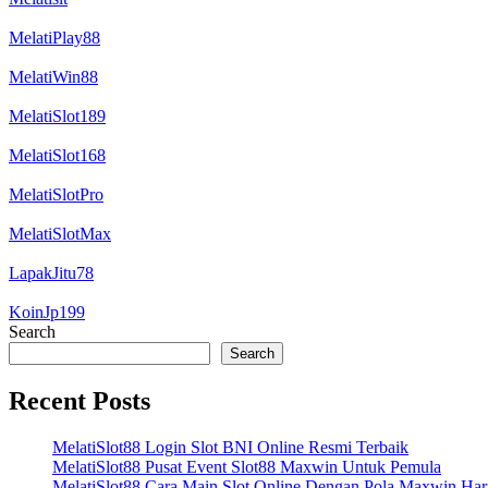
MelatiPlay88
MelatiWin88
MelatiSlot189
MelatiSlot168
MelatiSlotPro
MelatiSlotMax
LapakJitu78
KoinJp199
Search
Search
Recent Posts
MelatiSlot88 Login Slot BNI Online Resmi Terbaik
MelatiSlot88 Pusat Event Slot88 Maxwin Untuk Pemula
MelatiSlot88 Cara Main Slot Online Dengan Pola Maxwin Har