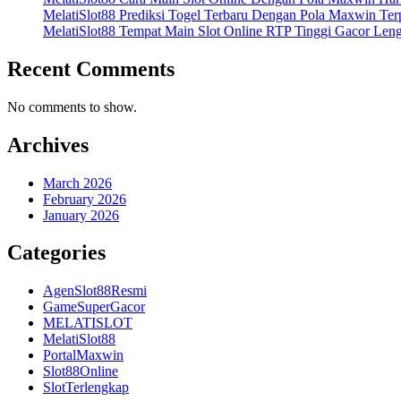
MelatiSlot88 Prediksi Togel Terbaru Dengan Pola Maxwin Ter
MelatiSlot88 Tempat Main Slot Online RTP Tinggi Gacor Le
Recent Comments
No comments to show.
Archives
March 2026
February 2026
January 2026
Categories
AgenSlot88Resmi
GameSuperGacor
MELATISLOT
MelatiSlot88
PortalMaxwin
Slot88Online
SlotTerlengkap