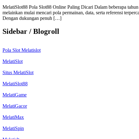
MelatiSlot88 Pola Slot88 Online Paling Dicari Dalam beberapa tahun t
melainkan mulai mencari pola permainan, data, serta referensi terper
Dengan dukungan penuh […]
Sidebar / Blogroll
Pola Slot Melatislot
MelatiSlot
Situs MelatiSlot
MelatiSlot88
MelatiGame
MelatiGacor
MelatiMax
MelatiSpin