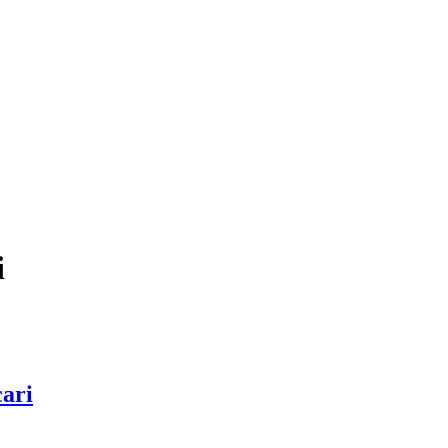
i
cari