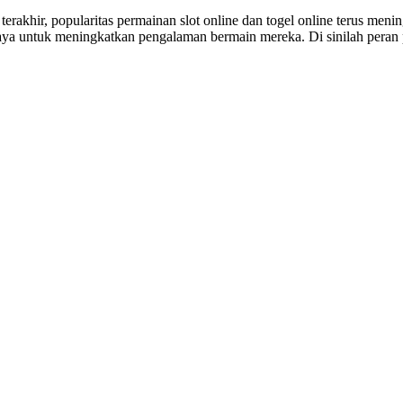
erakhir, popularitas permainan slot online dan togel online terus menin
caya untuk meningkatkan pengalaman bermain mereka. Di sinilah peran p