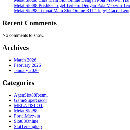
MelatiSlot88 Cara Main Slot Online Dengan Pola Maxwin Har
MelatiSlot88 Prediksi Togel Terbaru Dengan Pola Maxwin Ter
MelatiSlot88 Tempat Main Slot Online RTP Tinggi Gacor Le
Recent Comments
No comments to show.
Archives
March 2026
February 2026
January 2026
Categories
AgenSlot88Resmi
GameSuperGacor
MELATISLOT
MelatiSlot88
PortalMaxwin
Slot88Online
SlotTerlengkap