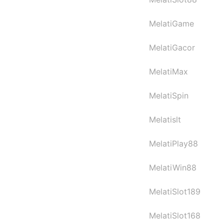
MelatiGame
MelatiGacor
MelatiMax
MelatiSpin
Melatislt
MelatiPlay88
MelatiWin88
MelatiSlot189
MelatiSlot168