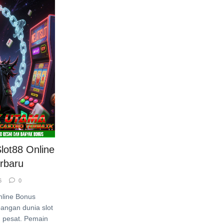
Slot88 Online
rbaru
6
0
nline Bonus
angan dunia slot
n pesat. Pemain