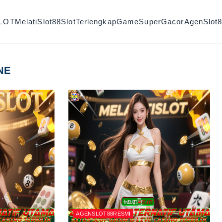
LOT
MelatiSlot88
SlotTerlengkap
GameSuperGacor
AgenSlot
NE
AGENSLOT88RESMI