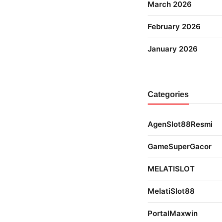
March 2026
February 2026
January 2026
Categories
AgenSlot88Resmi
GameSuperGacor
MELATISLOT
MelatiSlot88
PortalMaxwin