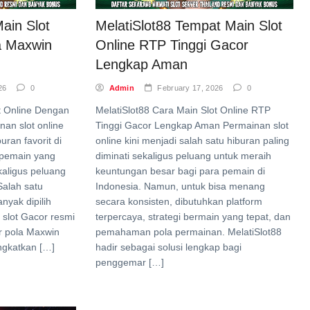
ain Slot
MelatiSlot88 Tempat Main Slot
a Maxwin
Online RTP Tinggi Gacor
Lengkap Aman
26
0
Admin
February 17, 2026
0
t Online Dengan
MelatiSlot88 Cara Main Slot Online RTP
an slot online
Tinggi Gacor Lengkap Aman Permainan slot
uran favorit di
online kini menjadi salah satu hiburan paling
 pemain yang
diminati sekaligus peluang untuk meraih
aligus peluang
keuntungan besar bagi para pemain di
Salah satu
Indonesia. Namun, untuk bisa menang
nyak dipilih
secara konsisten, dibutuhkan platform
slot Gacor resmi
terpercaya, strategi bermain yang tepat, dan
r pola Maxwin
pemahaman pola permainan. MelatiSlot88
ngkatkan […]
hadir sebagai solusi lengkap bagi
penggemar […]