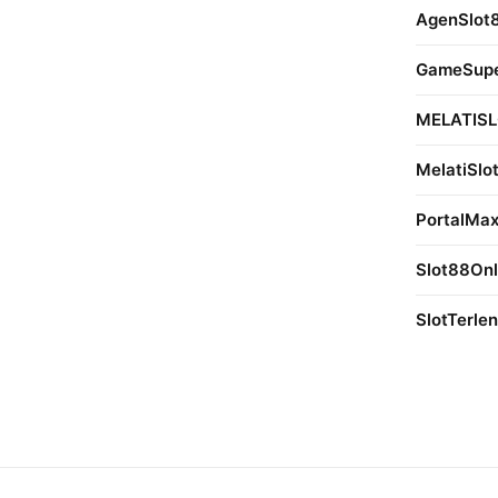
AgenSlot
GameSupe
MELATIS
MelatiSlo
PortalMa
Slot88Onl
SlotTerle