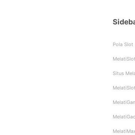
Sideba
Pola Slot 
MelatiSlo
Situs Mela
MelatiSlo
MelatiGa
MelatiGa
MelatiMa