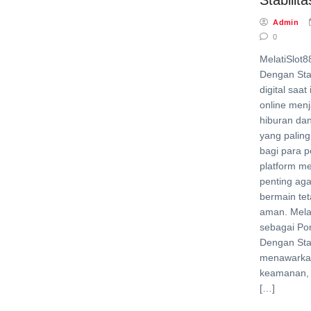
Stabilita
Admin
0
MelatiSlot8
Dengan Stab
digital saat
online menj
hiburan da
yang paling
bagi para p
platform me
penting ag
bermain tet
aman. Melat
sebagai Por
Dengan Stab
menawarka
keamanan, a
[…]