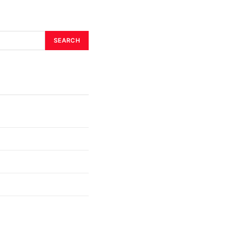
SEARCH