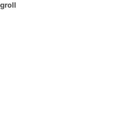
groll