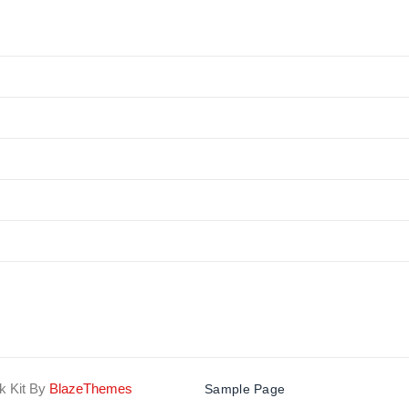
k Kit By
BlazeThemes
Sample Page