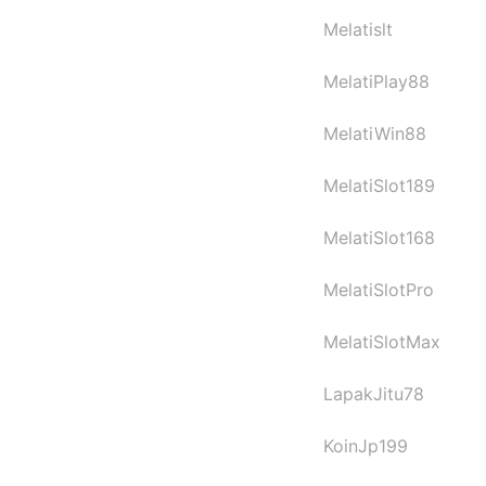
Melatislt
MelatiPlay88
MelatiWin88
MelatiSlot189
MelatiSlot168
MelatiSlotPro
MelatiSlotMax
LapakJitu78
KoinJp199