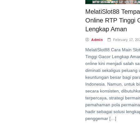
MelatiSlot88 Tempa
Online RTP Tinggi 
Lengkap Aman
Admin
February 17, 20
MelatiSlot88 Cara Main Slo
Tinggi Gacor Lengkap Aman
online kini menjadi salah sa
diminati sekaligus peluang
keuntungan besar bagi par
Indonesia. Namun, untuk b
secara konsisten, dibutuhk
terpercaya, strategi bermai
pemahaman pola permainan
hadir sebagai solusi lengka
penggemar […]