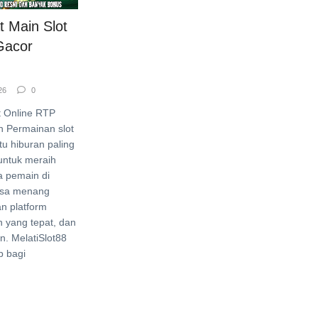
t Main Slot
Gacor
26
0
t Online RTP
 Permainan slot
tu hiburan paling
 untuk meraih
a pemain di
isa menang
an platform
n yang tepat, dan
. MelatiSlot88
p bagi