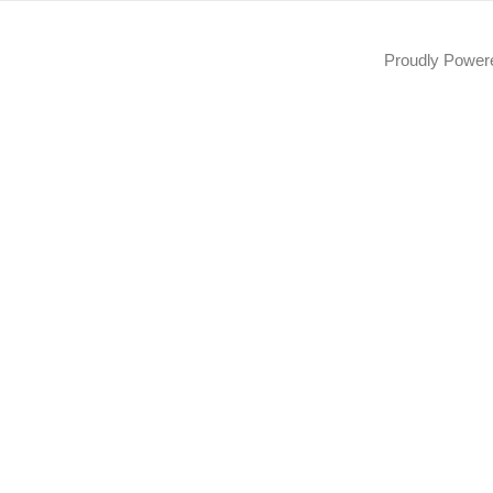
Proudly Powe