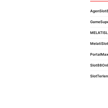
AgenSlot
GameSupe
MELATIS
MelatiSlo
PortalMa
Slot88Onl
SlotTerle