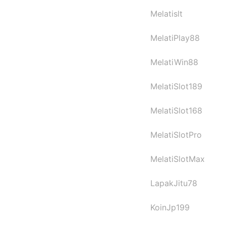
Melatislt
MelatiPlay88
MelatiWin88
MelatiSlot189
MelatiSlot168
MelatiSlotPro
MelatiSlotMax
LapakJitu78
KoinJp199