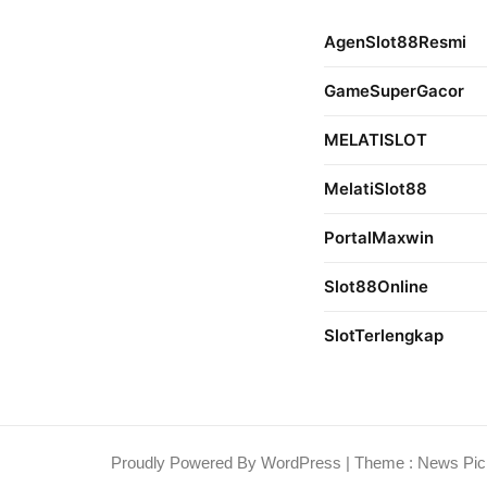
AgenSlot88Resmi
GameSuperGacor
MELATISLOT
MelatiSlot88
PortalMaxwin
Slot88Online
SlotTerlengkap
Proudly Powered By WordPress
|
Theme : News Pic