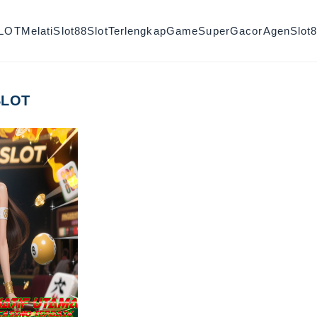
LOT
MelatiSlot88
SlotTerlengkap
GameSuperGacor
AgenSlot
SLOT