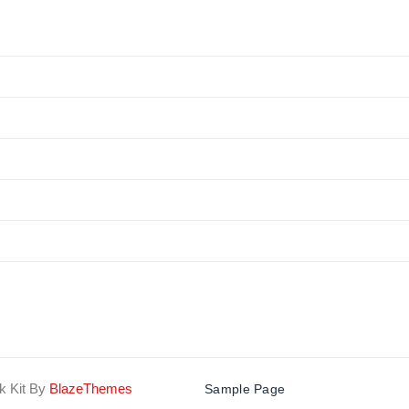
k Kit By
BlazeThemes
Sample Page