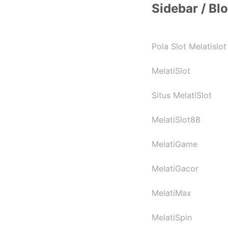
Sidebar / Blo
Pola Slot Melatislot
MelatiSlot
Situs MelatiSlot
MelatiSlot88
MelatiGame
MelatiGacor
MelatiMax
MelatiSpin