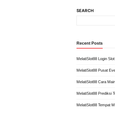
SEARCH
Recent Posts
MelatiSlot88 Login Slo
MelatiSlot88 Pusat Ev
MelatiSlot88 Cara Mai
MelatiSlot88 Prediksi
MelatiSlot88 Tempat M