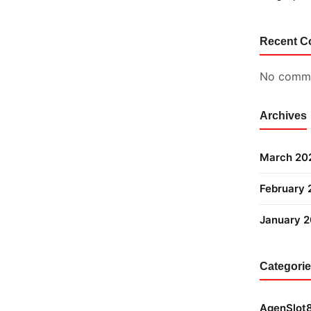
Recent 
No comme
Archives
March 20
February
January 
Categori
AgenSlot