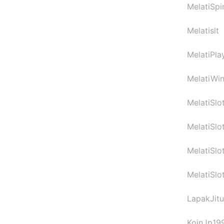
MelatiSpi
Melatislt
MelatiPla
MelatiWi
MelatiSlo
MelatiSlo
MelatiSlo
MelatiSl
LapakJit
KoinJp19