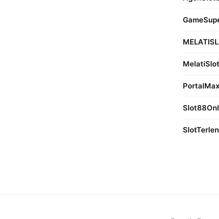
GameSupe
MELATIS
MelatiSlo
PortalMa
Slot88Onl
SlotTerle