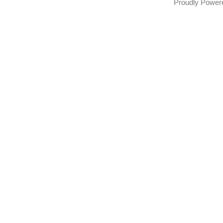
Proudly Powe