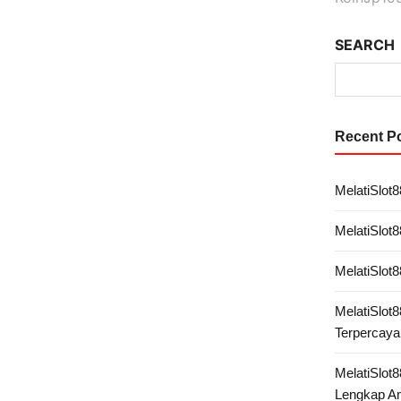
SEARCH
Recent P
MelatiSlot8
MelatiSlot
MelatiSlot
MelatiSlot
Terpercaya
MelatiSlot
Lengkap A