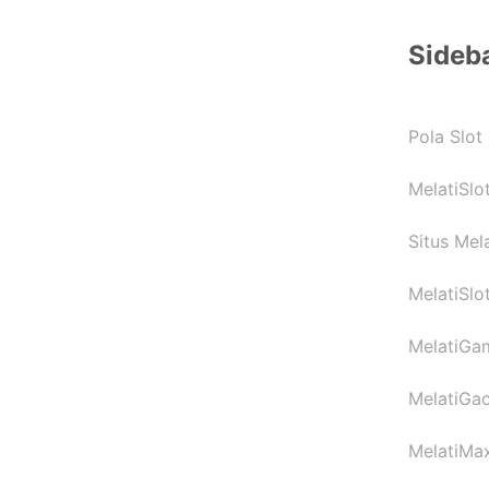
Sideba
Pola Slot 
MelatiSlo
Situs Mela
MelatiSlo
MelatiGa
MelatiGa
MelatiMa