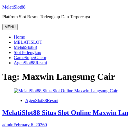
Skip
MelatiSlot88
to
Platfrom Slot Resmi Terlengkap Dan Terpercaya
content
MENU
Home
MELATISLOT
MelatiSlot88
SlotTerlengkap
GameSuperGacor
AgenSlot88Resmi
Tag:
Maxwin Langsung Cair
AgenSlot88Resmi
MelatiSlot88 Situs Slot Online Maxwin La
admin
February 6, 2026
0