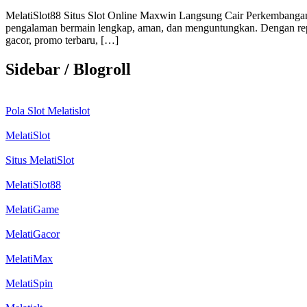
MelatiSlot88 Situs Slot Online Maxwin Langsung Cair Perkembangan du
pengalaman bermain lengkap, aman, dan menguntungkan. Dengan repu
gacor, promo terbaru, […]
Sidebar / Blogroll
Pola Slot Melatislot
MelatiSlot
Situs MelatiSlot
MelatiSlot88
MelatiGame
MelatiGacor
MelatiMax
MelatiSpin