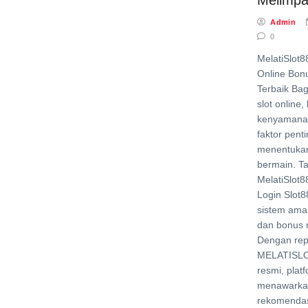
Melimpa
Admin
0
MelatiSlot8
Online Bon
Terbaik Ba
slot online
kenyamanan
faktor pent
menentuka
bermain. T
MelatiSlot8
Login Slot
sistem ama
dan bonus 
Dengan rep
MELATISLOT
resmi, platf
menawarkan
rekomendas