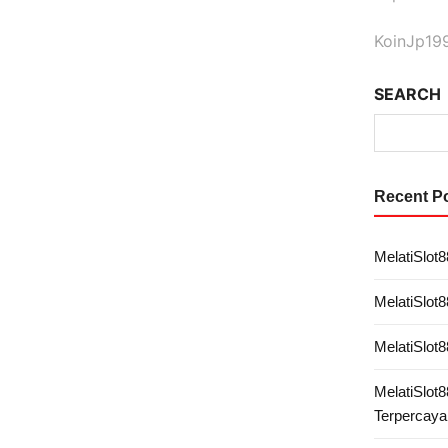
KoinJp19
SEARCH
Recent P
MelatiSlot8
MelatiSlot
MelatiSlot
MelatiSlot
Terpercaya