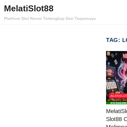
Skip to content
MelatiSlot88
Platfrom Slot Resmi Terlengkap Dan Terpercaya
TAG:
L
AGENSLOT
MelatiSl
Slot88 