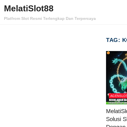
Skip to content
MelatiSlot88
Platfrom Slot Resmi Terlengkap Dan Terpercaya
TAG:
K
AGENSLOT
MelatiSl
Solusi S