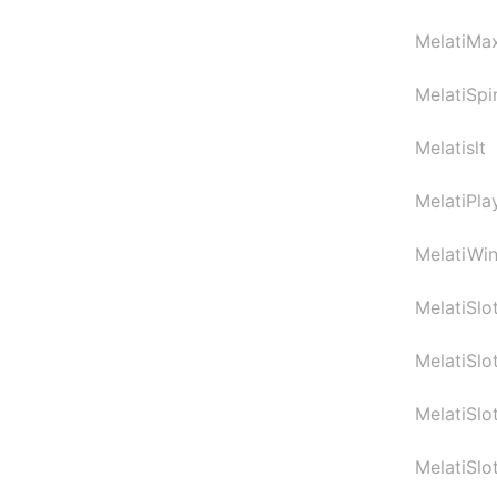
MelatiMa
MelatiSpi
Melatislt
MelatiPla
MelatiWi
MelatiSlo
MelatiSlo
MelatiSlo
MelatiSl