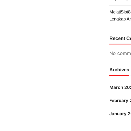
MelatiSlot
Lengkap A
Recent 
No comme
Archives
March 20
February
January 