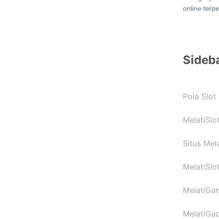
online terp
Sideba
Pola Slot 
MelatiSlo
Situs Mela
MelatiSlo
MelatiGa
MelatiGa