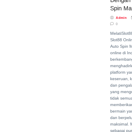
Dengan 
Spin Ma
Admin
0
MelatiSlot8
Slot88 Onli
Auto Spin M
online di I
berkembang
menghadirk
platform ya
keseruan, 
dan penga
yang meng
tidak semu
memberika
bermain ya
dan berpe
maksimal. M
sebagai pus