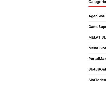
Categori
AgenSlot
GameSupe
MELATIS
MelatiSlo
PortalMa
Slot88Onl
SlotTerle