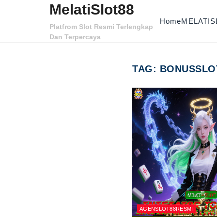
Skip to content
MelatiSlot88
Home
MELATIS
Platfrom Slot Resmi Terlengkap
Dan Terpercaya
TAG:
BONUSSLO
AGENSLOT88RESMI