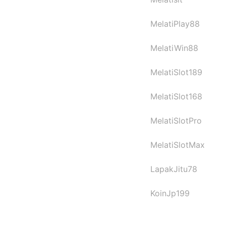
MelatiPlay88
MelatiWin88
MelatiSlot189
MelatiSlot168
MelatiSlotPro
MelatiSlotMax
LapakJitu78
KoinJp199