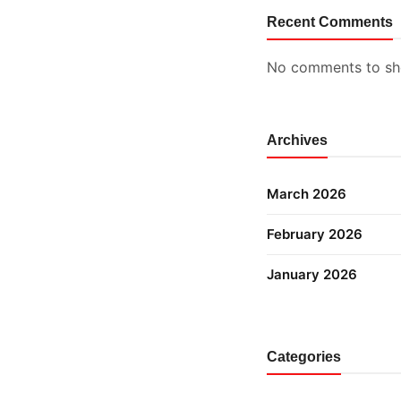
Recent Comments
No comments to sh
Archives
March 2026
February 2026
January 2026
Categories