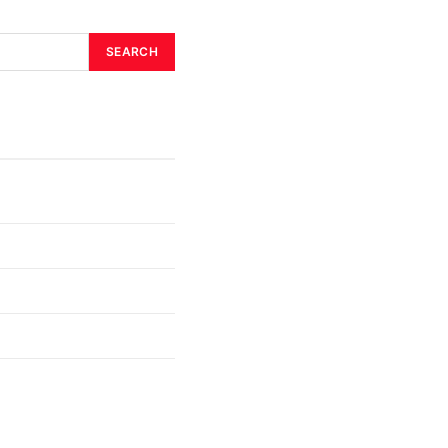
SEARCH