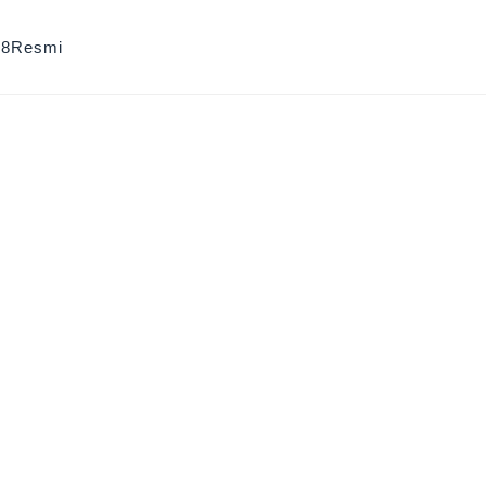
88Resmi