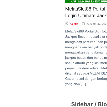
MelatiSlot88 Portal 
Login Ultimate Jac
Admin
January 29, 202
MelatiSlot88 Portal Slot Tot
Jackpot Besar Industri slot 
mengalami pertumbuhan pes
menghadirkan banyak porta
menawarkan pengalaman b
jackpot besar, dan bonus m
satu platform yang kini menj
pemain modern adalah Mela
dikenal sebagai MELATISLO
Gacor resmi dengan berba
yang siap […]
Sidebar / Blo