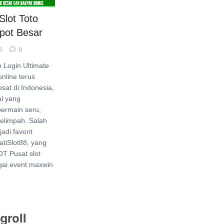
Slot Toto
kpot Besar
6
0
o Login Ultimate
online terus
at di Indonesia,
l yang
ermain seru,
elimpah. Salah
adi favorit
tiSlot88, yang
T Pusat slot
gai event maxwin
groll