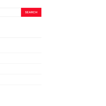
SEARCH