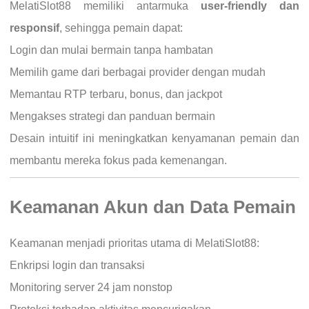
MelatiSlot88 memiliki antarmuka
user-friendly dan
responsif
, sehingga pemain dapat:
Login dan mulai bermain tanpa hambatan
Memilih game dari berbagai provider dengan mudah
Memantau RTP terbaru, bonus, dan jackpot
Mengakses strategi dan panduan bermain
Desain intuitif ini meningkatkan kenyamanan pemain dan
membantu mereka fokus pada kemenangan.
Keamanan Akun dan Data Pemain
Keamanan menjadi prioritas utama di MelatiSlot88:
Enkripsi login dan transaksi
Monitoring server 24 jam nonstop