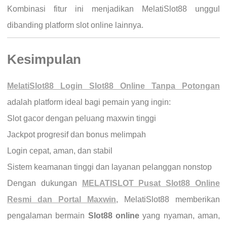
Kombinasi fitur ini menjadikan MelatiSlot88 unggul
dibanding platform slot online lainnya.
Kesimpulan
MelatiSlot88 Login Slot88 Online Tanpa Potongan
adalah platform ideal bagi pemain yang ingin:
Slot gacor dengan peluang maxwin tinggi
Jackpot progresif dan bonus melimpah
Login cepat, aman, dan stabil
Sistem keamanan tinggi dan layanan pelanggan nonstop
Dengan dukungan
MELATISLOT Pusat Slot88 Online
Resmi dan Portal Maxwin
, MelatiSlot88 memberikan
pengalaman bermain
Slot88 online
yang nyaman, aman,