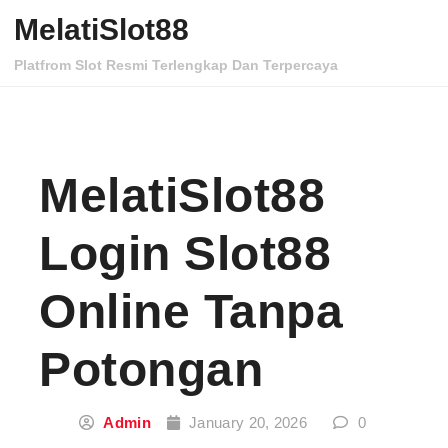
Skip to content
MelatiSlot88
Platfrom Slot Resmi Terlengkap Dan Terpercaya
MelatiSlot88
Login Slot88
Online Tanpa
Potongan
Admin
January 20, 2026
0