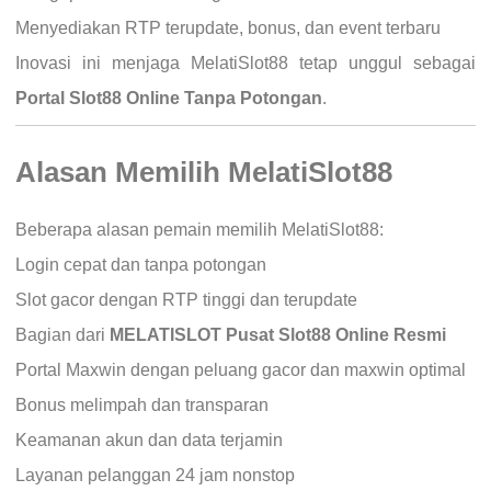
Menyediakan RTP terupdate, bonus, dan event terbaru
Inovasi ini menjaga MelatiSlot88 tetap unggul sebagai
Portal Slot88 Online Tanpa Potongan
.
Alasan Memilih MelatiSlot88
Beberapa alasan pemain memilih MelatiSlot88:
Login cepat dan tanpa potongan
Slot gacor dengan RTP tinggi dan terupdate
Bagian dari
MELATISLOT Pusat Slot88 Online Resmi
Portal Maxwin dengan peluang gacor dan maxwin optimal
Bonus melimpah dan transparan
Keamanan akun dan data terjamin
Layanan pelanggan 24 jam nonstop