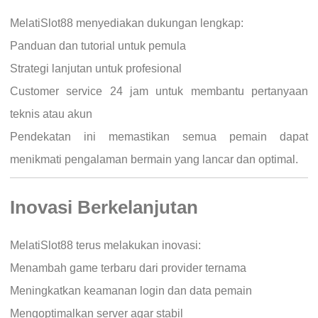
MelatiSlot88 menyediakan dukungan lengkap:
Panduan dan tutorial untuk pemula
Strategi lanjutan untuk profesional
Customer service 24 jam untuk membantu pertanyaan
teknis atau akun
Pendekatan ini memastikan semua pemain dapat
menikmati pengalaman bermain yang lancar dan optimal.
Inovasi Berkelanjutan
MelatiSlot88 terus melakukan inovasi:
Menambah game terbaru dari provider ternama
Meningkatkan keamanan login dan data pemain
Mengoptimalkan server agar stabil