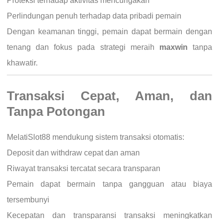
Proteksi terhadap aktivitas mencurigakan
Perlindungan penuh terhadap data pribadi pemain
Dengan keamanan tinggi, pemain dapat bermain dengan
tenang dan fokus pada strategi meraih
maxwin
tanpa
khawatir.
Transaksi Cepat, Aman, dan
Tanpa Potongan
MelatiSlot88 mendukung sistem transaksi otomatis:
Deposit dan withdraw cepat dan aman
Riwayat transaksi tercatat secara transparan
Pemain dapat bermain tanpa gangguan atau biaya
tersembunyi
Kecepatan dan transparansi transaksi meningkatkan